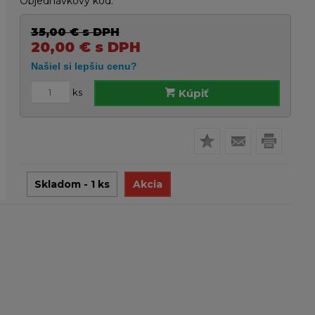
Objednávkový kód:
35,00
€
s DPH
20,00
€
s DPH
ks
Kúpiť
Skladom - 1 ks
Akcia