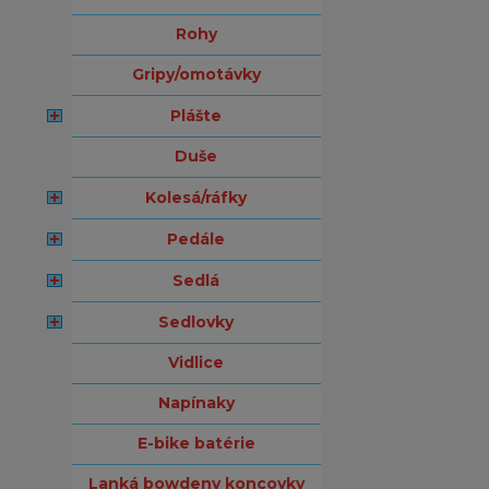
rohy
gripy/omotávky
plášte
duše
kolesá/ráfky
pedále
sedlá
sedlovky
vidlice
napínaky
e-bike batérie
lanká bowdeny koncovky