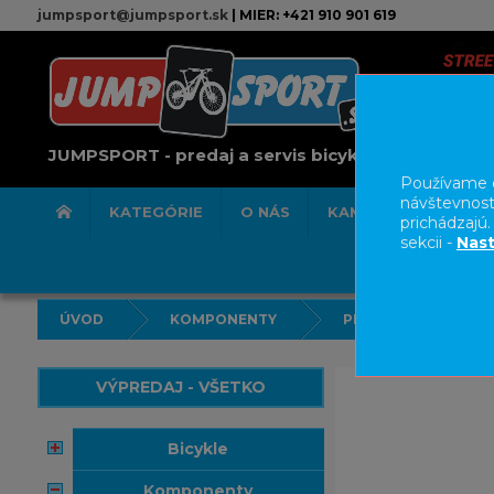
jumpsport@jumpsport.sk
| MIER: +421 910 901 619
JUMPSPORT - predaj a servis bicyklov
Používame c
návštevnost
KATEGÓRIE
O NÁS
KAMENNÁ PREDAJN
prichádzajú
sekcii -
Nast
ÚVOD
KOMPONENTY
PREŠMYKAČE
VÝPREDAJ - VŠETKO
bicykle
komponenty