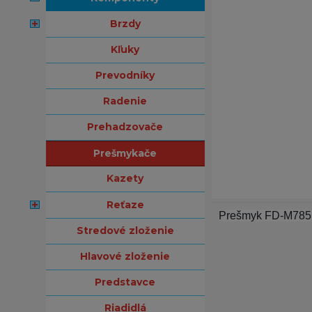
brzdy
kľuky
prevodníky
radenie
prehadzovače
prešmykače
kazety
reťaze
Prešmyk FD-M785 D
stredové zloženie
hlavové zloženie
predstavce
riadidlá