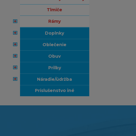
tlmiče
rámy
doplnky
oblečenie
obuv
prilby
náradie/údržba
príslušenstvo iné