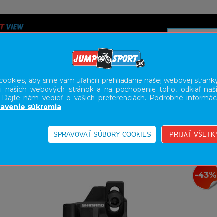
ookies, aby sme vám uľahčili prehliadanie našej webovej stránky
i našich webových stránok a na pochopenie toho, odkiaľ naši
A
SERVIS
SLUŽBY
KARIÉRA
BODY GEOMETRY FI
. Dajte nám vedieť o vašich preferenciách. Podrobné informác
avenie súkromia
-43%