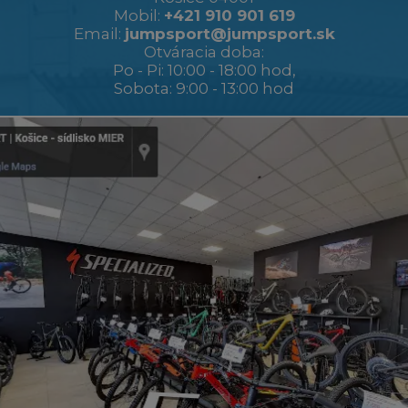
Mobil:
+421 910 901 619
Email:
jumpsport@jumpsport.sk
Otváracia doba:
Po - Pi: 10:00 - 18:00 hod,
Sobota: 9:00 - 13:00 hod