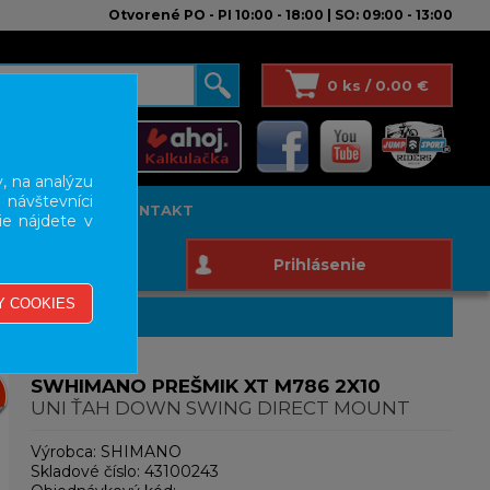
Otvorené PO - PI 10:00 - 18:00 | SO: 09:00 - 13:00
0 ks / 0.00 €
, na analýzu
 návštevníci
T STUDIO
KONTAKT
ie nájdete v
Prihlásenie
SWHIMANO PREŠMIK XT M786 2X10
UNI ŤAH DOWN SWING DIRECT MOUNT
Výrobca:
SHIMANO
Skladové číslo:
43100243