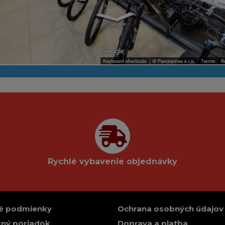
Rychlé vybavenie objednávky
é podmienky
Ochrana osobných údajov
ný poriadok
Doprava a platba