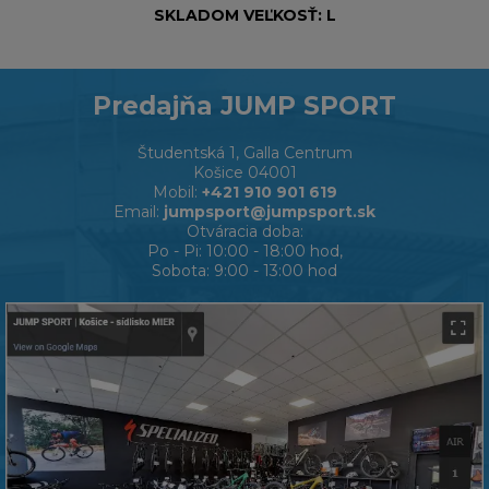
SKLADOM VEĽKOSŤ: L
Predajňa JUMP SPORT
Študentská 1, Galla Centrum
Košice 04001
Mobil:
+421 910 901 619
Email:
jumpsport@jumpsport.sk
Otváracia doba:
Po - Pi: 10:00 - 18:00 hod,
Sobota: 9:00 - 13:00 hod