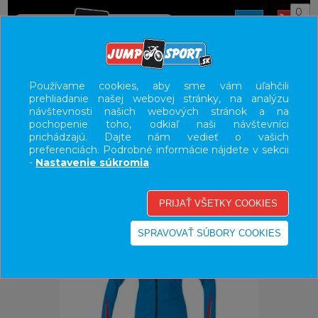
0
ÚVOD
OBLEČENIE
BUNDY/VESTY
Používame cookies, aby sme vám uľahčili
prehliadanie našej webovej stránky, na analýzu
UŽÍVATEĽSKÝ PANEL
návštevnosti našich webových stránok a na
pochopenie toho, odkiaľ naši návštevníci
KATEGÓRIE
prichádzajú. Dajte nám vedieť o vašich
preferenciách. Podrobné informácie nájdete v sekcii
HLAVNÉ MENU
-
Nastavenie súkromia
VÝPREDAJ - VŠETKO
-40%