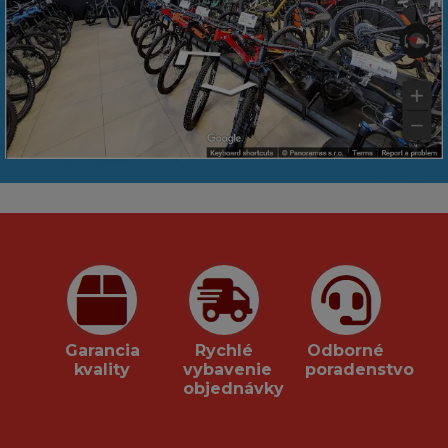
Garancia
Rychlé
Odborné
kvality
vybavenie
poradenstvo
objednávky