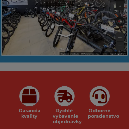
Garancia
Rychlé
Odborné
kvality
vybavenie
poradenstvo
objednávky