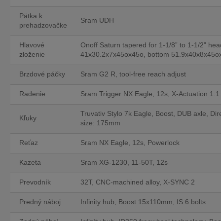
Pätka k
Sram UDH
prehadzovačke
Hlavové
Onoff Saturn tapered for 1-1/8” to 1-1/2” he
zloženie
41x30.2x7x45ox45o, bottom 51.9x40x8x45o
Brzdové páčky
Sram G2 R, tool-free reach adjust
Radenie
Sram Trigger NX Eagle, 12s, X-Actuation 1:1
Truvativ Stylo 7k Eagle, Boost, DUB axle, Di
Kľuky
size: 175mm
Reťaz
Sram NX Eagle, 12s, Powerlock
Kazeta
Sram XG-1230, 11-50T, 12s
Prevodník
32T, CNC-machined alloy, X-SYNC 2
Predný náboj
Infinity hub, Boost 15x110mm, IS 6 bolts