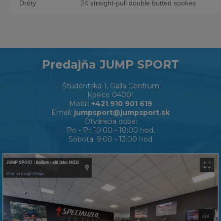
Drôty
24 straight-pull double butted spokes
Predajňa JUMP SPORT
Študentská 1, Galla Centrum
Košice 04001
Mobil:
+421 910 901 619
Email:
jumpsport@jumpsport.sk
Otváracia doba:
Po - Pi: 10:00 - 18:00 hod,
Sobota: 9:00 - 13:00 hod