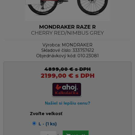
MONDRAKER RAZE R
CHERRY RED/NIMBUS GREY
Výrobca:
MONDRAKER
Skladové číslo:
333757612
Objednávkový kód:
010.23081
4899,00
€
s DPH
2199,00
€
s DPH
Zvoľte veľkosť
L - (1 ks)