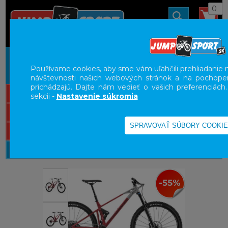
0
ÚVOD
BICYKLE
HORSKÉ BICYKLE CELOODPRUŽENÉ
Používame cookies, aby sme vám uľahčili prehliadanie n
TRAIL
návštevnosti našich webových stránok a na pochopeni
prichádzajú. Dajte nám vedieť o vašich preferenciách
UŽÍVATEĽSKÝ PANEL
sekcii -
Nastavenie súkromia
KATEGÓRIE
HLAVNÉ MENU
VÝPREDAJ - VŠETKO
-55%