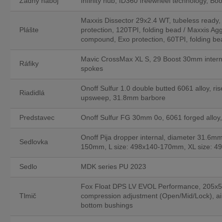
Zadný náboj
Infinity hub, ID360 freewheel technology, Bo
Maxxis Dissector 29x2.4 WT, tubeless re
Plášte
protection, 120TPI, folding bead / Maxxis Ag
compound, Exo protection, 60TPI, folding be
Mavic CrossMax XL S, 29 Boost 30mm internal
Ráfiky
spokes
Onoff Sulfur 1.0 double butted 6061 alloy, 
Riadidlá
upsweep, 31.8mm barbore
Predstavec
Onoff Sulfur FG 30mm 0o, 6061 forged allo
Onoff Pija dropper internal, diameter 31.6
Sedlovka
150mm, L size: 498x140-170mm, XL size: 
Sedlo
MDK series PU 2023
Fox Float DPS LV EVOL Performance, 205x57
Tlmič
compression adjustment (Open/Mid/Lock), a
bottom bushings