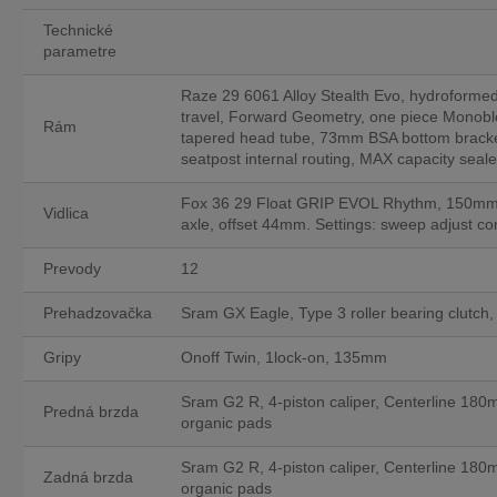
Technické
parametre
Raze 29 6061 Alloy Stealth Evo, hydroform
travel, Forward Geometry, one piece Monobl
Rám
tapered head tube, 73mm BSA bottom bracket,
seatpost internal routing, MAX capacity seal
Fox 36 29 Float GRIP EVOL Rhythm, 150mm,
Vidlica
axle, offset 44mm. Settings: sweep adjust c
Prevody
12
Prehadzovačka
Sram GX Eagle, Type 3 roller bearing clutch,
Gripy
Onoff Twin, 1lock-on, 135mm
Sram G2 R, 4-piston caliper, Centerline 180m
Predná brzda
organic pads
Sram G2 R, 4-piston caliper, Centerline 180m
Zadná brzda
organic pads