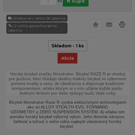
ks
Kúpiť
| Poštovné v rámci SK zdarma
| 2-ročný garančný servis
zdarma
Skladom - 1 ks
Akcia
Horský bicykel značky Mondraker.
Bicykel
RAZE R je vhodný
pre jazdcov, ktorí hľadajú ideálny trailový bicykel vo výbornom
pomere kvality a ceny. Je všestranný a disponuje kvalitnými
komponentami, vďaka ktorým si s ním užijete každú jazdu.
Jedi
ným limitom pre Vaše výstupy budú Vaše nohy.
Bicykel Mondraker Raze R vyniká exkluzívnymi technológiami
ako sú ALLOY STEALTH EVO, FORWARD
GEOMETRY a ZERO SUSPENSION SYSTÉM. Aj vďaka nim
ponúka horský bicykel výborný výkon. Jeho tlmenie nárazov,
ľahkosť a tuhosť z neho robia najlepší všestranný horský
bicykel.