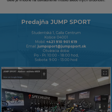
Predajňa JUMP SPORT
Študentská 1, Galla Centrum
Košice 04001
Mobil:
+421 910 901 619
Email:
jumpsport@jumpsport.sk
Otváracia doba:
Po - Pi: 10:00 - 18:00 hod,
Sobota: 9:00 - 13:00 hod