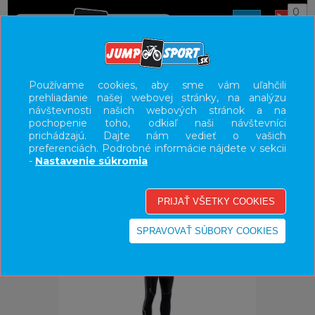
0
ÚVOD
OBLEČENIE
NOHAVICE/KRAŤASY
Používame cookies, aby sme vám uľahčili
prehliadanie našej webovej stránky, na analýzu
UŽÍVATEĽSKÝ PANEL
návštevnosti našich webových stránok a na
pochopenie toho, odkiaľ naši návštevníci
KATEGÓRIE
prichádzajú. Dajte nám vedieť o vašich
preferenciách. Podrobné informácie nájdete v sekcii
HLAVNÉ MENU
-
Nastavenie súkromia
VÝPREDAJ - VŠETKO
-30%