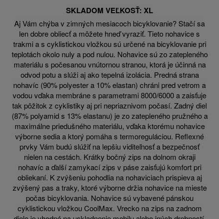
SKLADOM VEĽKOSŤ: XL
Aj Vám chýba v zimných mesiacoch bicyklovanie? Stačí sa
len dobre obliecť a môžete hneď vyraziť. Tieto nohavice s
trakmi a s cyklistickou vložkou sú určené na bicyklovanie pri
teplotách okolo nuly a pod nulou. Nohavice sú zo zatepleného
materiálu s počesanou vnútornou stranou, ktorá je účinná na
odvod potu a slúži aj ako tepelná izolácia. Predná strana
nohavíc (90% polyester a 10% elastan) chráni pred vetrom a
vodou vďaka membráne s parametrami 8000/6000 a zaisťuje
tak pôžitok z cyklistiky aj pri nepriaznivom počasí. Zadný diel
(87% polyamid s 13% elastanu) je zo zatepleného pružného a
maximálne priedušného materiálu, vďaka ktorému nohavice
výborne sedia a ktorý pomáha s termoreguláciou. Reflexné
prvky Vám budú slúžiť na lepšiu viditeľnosť a bezpečnosť
nielen na cestách. Krátky bočný zips na dolnom okraji
nohavíc a ďalší zamykací zips v páse zaisťujú komfort pri
obliekaní. K zvýšeniu pohodlia na nohaviciach prispieva aj
zvýšený pas a traky, ktoré výborne držia nohavice na mieste
počas bicyklovania. Nohavice sú vybavené pánskou
cyklistickou vložkou CoolMax. Vrecko na zips na zadnom
diele je vhodné na uskladnenie mobilu alebo iných drobností.