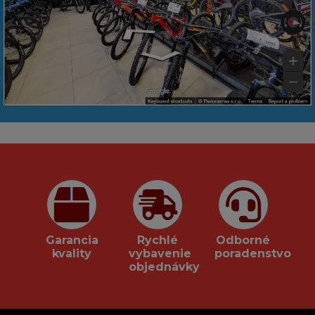
Garancia
Rychlé
Odborné
kvality
vybavenie
poradenstvo
objednávky