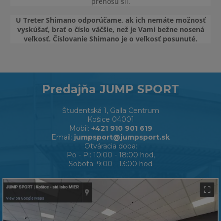
prenosu síl.
U Treter Shimano odporúčame, ak ich nemáte možnosť
vyskúšať, brať o číslo väčšie, než je Vami bežne nosená
veľkosť. Číslovanie Shimano je o veľkosť posunuté.
Predajňa JUMP SPORT
Študentská 1, Galla Centrum
Košice 04001
Mobil:
+421 910 901 619
Email:
jumpsport@jumpsport.sk
Otváracia doba:
Po - Pi: 10:00 - 18:00 hod,
Sobota: 9:00 - 13:00 hod