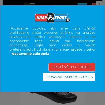
0
ÚVOD
OBUV
CESTNÁ
Používame cookies, aby sme vám uľahčili
prehliadanie našej webovej stránky, na analýzu
UŽÍVATEĽSKÝ PANEL
návštevnosti našich webových stránok a na
pochopenie toho, odkiaľ naši návštevníci
KATEGÓRIE
prichádzajú. Dajte nám vedieť o vašich
preferenciách. Podrobné informácie nájdete v sekcii
HLAVNÉ MENU
-
Nastavenie súkromia
VÝPREDAJ - VŠETKO
-70%