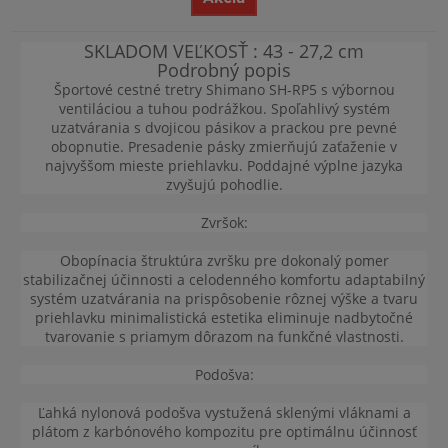
SKLADOM VEĽKOSŤ : 43 - 27,2 cm
Podrobný popis
Športové cestné tretry Shimano SH-RP5 s výbornou
ventiláciou a tuhou podrážkou. Spoľahlivý systém
uzatvárania s dvojicou pásikov a prackou pre pevné
obopnutie. Presadenie pásky zmierňujú zaťaženie v
najvyššom mieste priehlavku. Poddajné výplne jazyka
zvyšujú pohodlie.
Zvršok:
Obopínacia štruktúra zvršku pre dokonalý pomer
stabilizačnej účinnosti a celodenného komfortu adaptabilný
systém uzatvárania na prispôsobenie rôznej výške a tvaru
priehlavku minimalistická estetika eliminuje nadbytočné
tvarovanie s priamym dôrazom na funkčné vlastnosti.
Podošva:
Ľahká nylonová podošva vystužená sklenými vláknami a
plátom z karbónového kompozitu pre optimálnu účinnosť