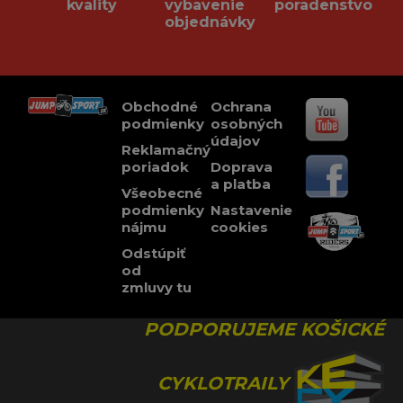
kvality
vybavenie
poradenstvo
objednávky
Obchodné
Ochrana
podmienky
osobných
údajov
Reklamačný
poriadok
Doprava
a platba
Všeobecné
podmienky
Nastavenie
nájmu
cookies
Odstúpiť
od
zmluvy tu
PODPORUJEME KOŠICKÉ
CYKLOTRAILY