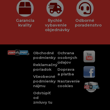
Garancia
Rychlé
Odborné
kvality
vybavenie
poradenstvo
objednávky
Obchodné
Ochrana
podmienky
osobných
údajov
Reklamačný
poriadok
Doprava
a platba
Všeobecné
podmienky
Nastavenie
nájmu
cookies
Odstúpiť
od
zmluvy tu