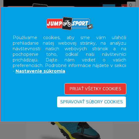
0
ÚVOD
OBUV
HORSKÁ
Používame cookies, aby sme vám uľahčili
prehliadanie našej webovej stránky, na analýzu
UŽÍVATEĽSKÝ PANEL
návštevnosti našich webových stránok a na
pochopenie toho, odkiaľ naši návštevníci
KATEGÓRIE
prichádzajú. Dajte nám vedieť o vašich
preferenciách. Podrobné informácie nájdete v sekcii
HLAVNÉ MENU
-
Nastavenie súkromia
VÝPREDAJ - VŠETKO
-41%