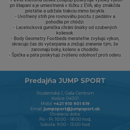
pri šliapaní a je umiestnená v lôžku z EVA, aby zmäkčila
pristátie a udržala trakciu mimo bicykla.
- Uvoľnený strih pre rovnováhu pocitu z pedálov a
pohodlia pri chôdzi.
- Lacelocková gumička chráni šnúrky od ozubených
koliesok.
- Body Geometry Footbeds merateľne zvyšujú výkon,
skracujú čas do vyčerpania a znižujú zranenia tým, že
zarovnajú boky, koleno a chodidlo.
- Špička a päta poskytujú zvýšenú odolnosť proti oderu.
Predajňa JUMP SPORT
Študentská 1, Galla Centrum
Košice 04001
Mobil:
+421 910 901 619
Email:
jumpsport@jumpsport.sk
Otváracia doba:
Po - Pi: 10:00 - 18:00 hod,
Sobota: 9:00 - 13:00 hod