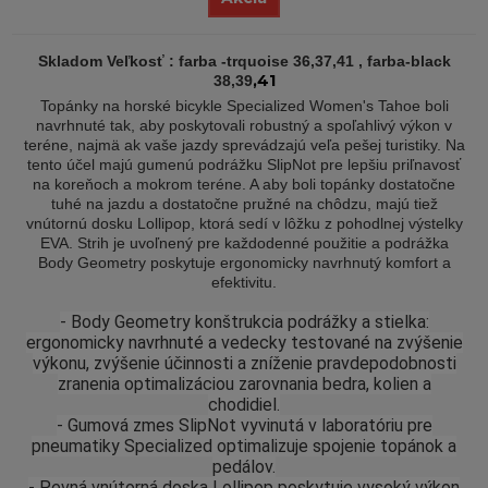
Skladom Veľkosť : farba -trquoise 36,37,41 , farba-black
,41
38,39
Topánky na horské bicykle Specialized Women's Tahoe boli
navrhnuté tak, aby poskytovali robustný a spoľahlivý výkon v
teréne, najmä ak vaše jazdy sprevádzajú veľa pešej turistiky. Na
tento účel majú gumenú podrážku SlipNot pre lepšiu priľnavosť
na koreňoch a mokrom teréne. A aby boli topánky dostatočne
tuhé na jazdu a dostatočne pružné na chôdzu, majú tiež
vnútornú dosku Lollipop, ktorá sedí v lôžku z pohodlnej výstelky
EVA. Strih je uvoľnený pre každodenné použitie a podrážka
Body Geometry poskytuje ergonomicky navrhnutý komfort a
efektivitu.
- Body Geometry konštrukcia podrážky a stielka:
ergonomicky navrhnuté a vedecky testované na zvýšenie
výkonu, zvýšenie účinnosti a zníženie pravdepodobnosti
zranenia optimalizáciou zarovnania bedra, kolien a
chodidiel.
- Gumová zmes SlipNot vyvinutá v laboratóriu pre
pneumatiky Specialized optimalizuje spojenie topánok a
pedálov.
- Pevná vnútorná doska Lollipop poskytuje vysoký výkon