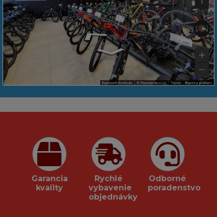
Garancia
Rychlé
Odborné
kvality
vybavenie
poradenstvo
objednávky