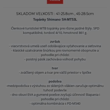
SKLADOM VEĽKOSTI : 41-25.8cm , 45-28.5cm
Topánky Shimano SH-MT53L
Členkové turistické MTB topánky pre rôzne jazdné štýly. SPD
kompatibilné, tvrdosť 4/10, hmotnosť 861 g.
zvršok
- viacvrstvová umelá useň odolávajúce vyťahovanie a sieťovina
- klasické uzatváranie šnúrkou pre rovnomerné obopnutie a
pohodlie pri chôdzi
- poistný pásik zachováva voľnosť pohybu
tvar
- zväčšený objem a tvar pre väčší priestor v špičke
podošva
-medzipodošva s výstuhou zo sklených vlákien zaručuje optimálnu
tuhosť podevše
- dno obuvi EVA a gumené poešve zvyšujú účinnosť šliapania i
pohodlie pri chôdzi
- optimálna kombinácia s PD-M540