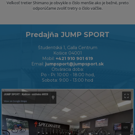
Veľkosť tretier Shimano je obvykle o číslo menšie ako je bežné, preto
odporúčame zvoliť tretry o číslo väčšie.
Predajňa JUMP SPORT
Študentská 1, Galla Centrum
Košice 04001
Mobil:
+421 910 901 619
Email:
jumpsport@jumpsport.sk
Otváracia doba:
Po - Pi: 10:00 - 18:00 hod,
Sobota: 9:00 - 13:00 hod