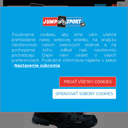
0
ÚVOD
OBUV
HORSKÁ
Používame cookies, aby sme vám uľahčili
prehliadanie našej webovej stránky, na analýzu
UŽÍVATEĽSKÝ PANEL
návštevnosti našich webových stránok a na
pochopenie toho, odkiaľ naši návštevníci
KATEGÓRIE
prichádzajú. Dajte nám vedieť o vašich
preferenciách. Podrobné informácie nájdete v sekcii
HLAVNÉ MENU
-
Nastavenie súkromia
VÝPREDAJ - VŠETKO
-70%