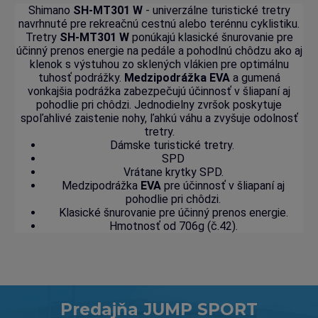
Shimano
SH-MT301 W
- univerzálne turistické tretry
navrhnuté pre rekreačnú cestnú alebo terénnu cyklistiku.
Tretry
SH-MT301 W
ponúkajú klasické šnurovanie pre
účinný prenos energie na pedále a pohodlnú chôdzu ako aj
klenok s výstuhou zo sklených vlákien pre optimálnu
tuhosť podrážky.
Medzipodrážka EVA
a gumená
vonkajšia podrážka zabezpečujú účinnosť v šliapaní aj
pohodlie pri chôdzi. Jednodielny zvršok poskytuje
spoľahlivé zaistenie nohy, ľahkú váhu a zvyšuje odolnosť
tretry.
Dámske turistické tretry.
SPD
Vrátane krytky SPD.
Medzipodrážka
EVA
pre účinnosť v šliapaní aj
pohodlie pri chôdzi.
Klasické šnurovanie pre účinný prenos energie.
Hmotnosť od 706g (č.42).
Predajňa JUMP SPORT