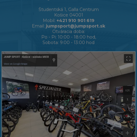
Študentská 1, Galla Centrum
Košice 04001
Mobil:
+421 910 901 619
Email:
jumpsport@jumpsport.sk
Otváracia doba:
Po - Pi: 10:00 - 18:00 hod,
Sobota: 9:00 - 13:00 hod