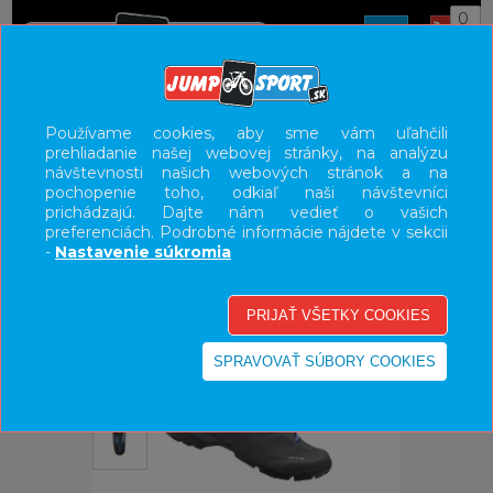
0
ÚVOD
OBUV
HORSKÁ
Používame cookies, aby sme vám uľahčili
prehliadanie našej webovej stránky, na analýzu
UŽÍVATEĽSKÝ PANEL
návštevnosti našich webových stránok a na
pochopenie toho, odkiaľ naši návštevníci
KATEGÓRIE
prichádzajú. Dajte nám vedieť o vašich
preferenciách. Podrobné informácie nájdete v sekcii
HLAVNÉ MENU
-
Nastavenie súkromia
VÝPREDAJ - VŠETKO
-70%