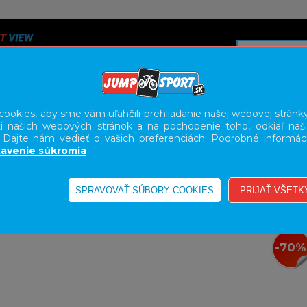
ookies, aby sme vám uľahčili prehliadanie našej webovej stránky
i našich webových stránok a na pochopenie toho, odkiaľ naši
A
SERVIS
SLUŽBY
KARIÉRA
BODY GEOMETRY FI
. Dajte nám vedieť o vašich preferenciách. Podrobné informác
avenie súkromia
-70%