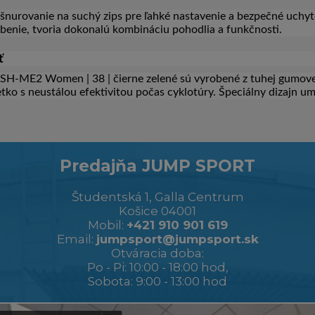
šnurovanie na suchý zips pre ľahké nastavenie a bezpečné uchyten
benie, tvoria dokonalú kombináciu pohodlia a funkčnosti.
ť
H-ME2 Women | 38 | čierne zelené sú vyrobené z tuhej gumovej z
šetko s neustálou efektivitou počas cyklotúry. Špeciálny dizajn u
Predajňa JUMP SPORT
Študentská 1, Galla Centrum
Košice 04001
Mobil:
+421 910 901 619
Email:
jumpsport@jumpsport.sk
Otváracia doba:
Po - Pi: 10:00 - 18:00 hod,
Sobota: 9:00 - 13:00 hod