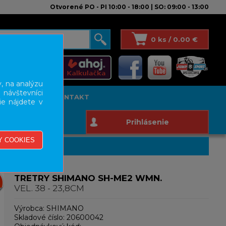
Otvorené PO - PI 10:00 - 18:00 | SO: 09:00 - 13:00
0 ks / 0.00 €
, na analýzu
 návštevníci
T STUDIO
KONTAKT
ie nájdete v
Prihlásenie
TRETRY SHIMANO SH-ME2 WMN.
VEL. 38 - 23,8CM
Výrobca:
SHIMANO
Skladové číslo:
20600042