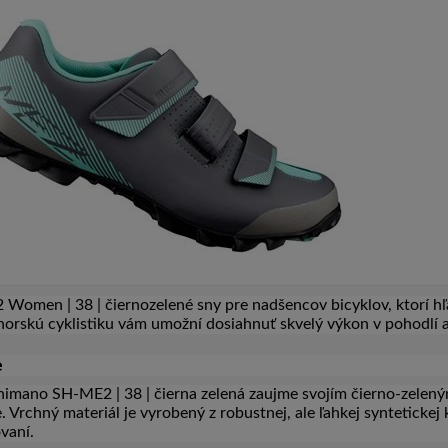
omen | 38 | čiernozelené sny pre nadšencov bicyklov, ktorí hľ
orskú cyklistiku vám umožní dosiahnuť skvelý výkon v pohodlí a
e
mano SH-ME2 | 38 | čierna zelená zaujme svojím čierno-zeleným
e. Vrchný materiál je vyrobený z robustnej, ale ľahkej synteticke
vaní.