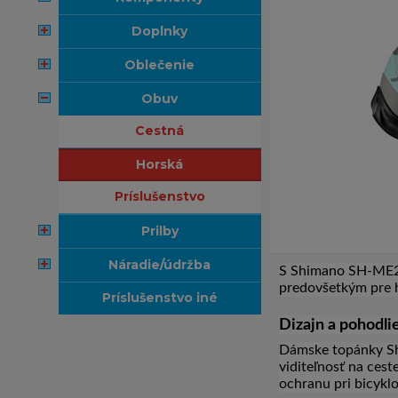
doplnky
oblečenie
obuv
cestná
horská
príslušenstvo
prilby
náradie/údržba
S Shimano SH-ME2 W
predovšetkým pre h
príslušenstvo iné
Dizajn a pohodli
Dámske topánky Shi
viditeľnosť na cest
ochranu pri bicyklo