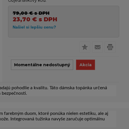
Objednávkový kód:
79,00
€
s DPH
23,70
€
s DPH
Momentálne nedostupný
Akcia
adajú pohodlie a kvalitu. Táto dámska topánka určená
 bezpečnosti.
 farebným duom, ktoré ponúka nielen estetiku, ale aj
j kože. Integrovaná tužinka navyše zaručuje optimálnu