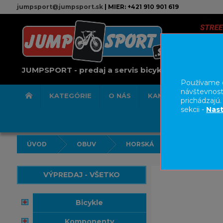
jumpsport@jumpsport.sk
| MIER: +421 910 901 619
JUMPSPORT - predaj a servis bicyklov
Používame c
návštevnost
KATEGÓRIE
O NÁS
KAMENNÁ PREDAJN
prichádzajú
sekcii -
Nast
ÚVOD
OBUV
HORSKÁ
VÝPREDAJ - VŠETKO
bicykle
komponenty