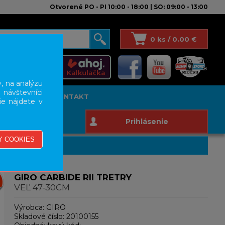
Otvorené PO - PI 10:00 - 18:00 | SO: 09:00 - 13:00
0 ks / 0.00 €
, na analýzu
 návštevníci
T STUDIO
KONTAKT
ie nájdete v
Prihlásenie
GIRO CARBIDE RII TRETRY
VEĽ 47-30CM
Výrobca:
GIRO
Skladové číslo:
20100155