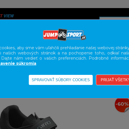
ookies, aby sme vám uľahčili prehliadanie našej webovej stránky
i našich webových stránok a na pochopenie toho, odkiaľ naši
A
SERVIS
SLUŽBY
KARIÉRA
BODY GEOMETRY FI
. Dajte nám vedieť o vašich preferenciách. Podrobné informác
avenie súkromia
-60%