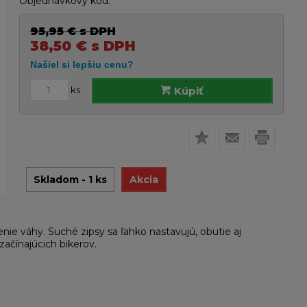
Objednávkový kód:
95,95
€
s DPH
38,50
€
s DPH
ks
Kúpiť
Skladom - 1 ks
Akcia
nie váhy. Suché zipsy sa ľahko nastavujú, obutie aj
začínajúcich bikerov.