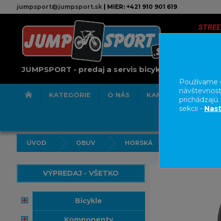
jumpsport@jumpsport.sk
| MIER: +421 910 901 619
JUMPSPORT - predaj a servis bicyklov
Používame c
návštevnost
KATEGÓRIE
O NÁS
KAMENNÁ PREDAJN
prichádzajú
sekcii -
Nast
ÚVOD
OBUV
HORSKÁ
VÝPREDAJ - VŠETKO
bicykle
komponenty