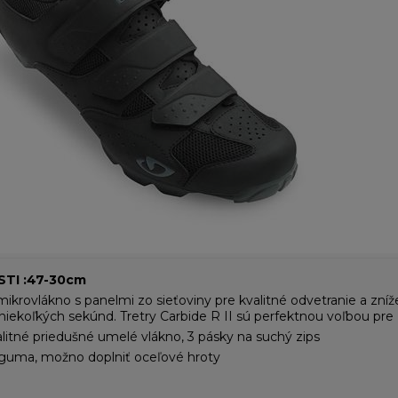
TI :47-30cm
krovlákno s panelmi zo sieťoviny pre kvalitné odvetranie a zníže
niekoľkých sekúnd. Tretry Carbide R II sú perfektnou voľbou pre 
litné priedušné umelé vlákno, 3 pásky na suchý zips
 guma, možno doplniť oceľové hroty