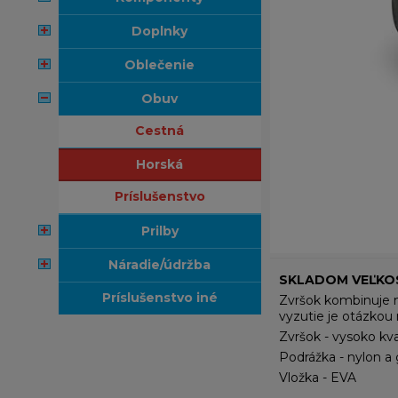
doplnky
oblečenie
obuv
cestná
horská
príslušenstvo
prilby
náradie/údržba
SKLADOM VEĽKOS
príslušenstvo iné
Zvršok kombinuje mi
vyzutie je otázkou 
Zvršok - vysoko kva
Podrážka - nylon a
Vložka - EVA