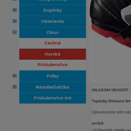
doplnky
oblečenie
obuv
cestná
horská
príslušenstvo
prilby
náradie/údržba
SKLADOM VEĽKOSTI : 4
príslušenstvo iné
Topánky Shimano SH
Výkonnostný mtb tretr
zvršok
- húževnaté umelej usn