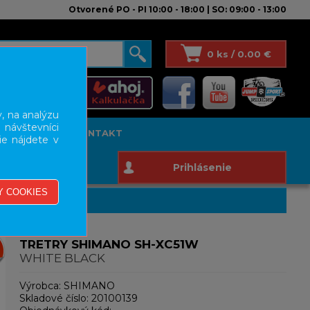
Otvorené PO - PI 10:00 - 18:00 | SO: 09:00 - 13:00
0 ks / 0.00 €
, na analýzu
 návštevníci
T STUDIO
KONTAKT
ie nájdete v
Prihlásenie
TRETRY SHIMANO SH-XC51W
WHITE BLACK
Výrobca:
SHIMANO
Skladové číslo:
20100139