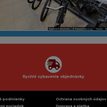
Rychlé vybavenie objednávky
é podmienky
Ochrana osobných údajov
ný poriadok
Doprava a platba