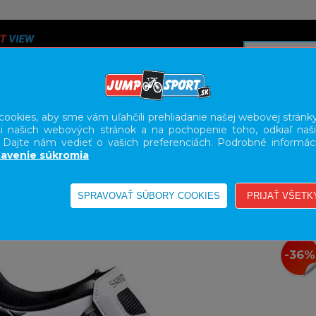
ookies, aby sme vám uľahčili prehliadanie našej webovej stránky
i našich webových stránok a na pochopenie toho, odkiaľ naši
A
SERVIS
SLUŽBY
KARIÉRA
BODY GEOMETRY FI
. Dajte nám vedieť o vašich preferenciách. Podrobné informác
avenie súkromia
-36%