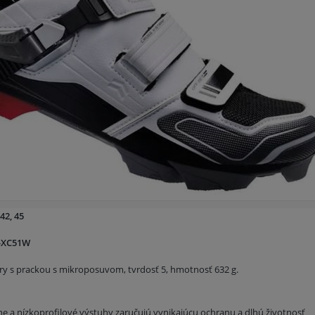
2, 45
-XC51W
y s prackou s mikroposuvom, tvrdosť 5, hmotnosť 632 g.
e a nízkoprofilové výstuhy zaručujú vynikajúcu ochranu a dlhú životnosť