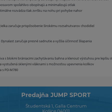
oposuvom spoľahlivo obopínajú a minimalizujú otlak
ptimálne rozvádza tlak zvršku na nohu pri pohybe nahor
tielka zaručuje prispôsobenie širokému rozsahutvarov chodidiel
ynalast zaručuje presné sadnutie a vyššia účinnosť šliapania
a s blokmi brániacimi zachytávaniu bahna a klenout výstuhou pre lepšiu sta
a vystužená sklenými vláknami s možnosťou upevnenia kolíkov
ia s PD-M780
Predajňa JUMP SPORT
Študentská 1, Galla Centrum
Košice 04001