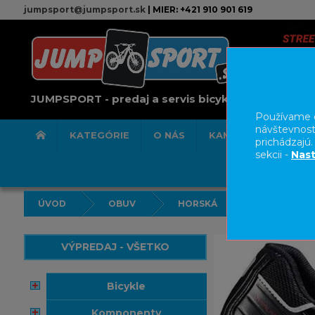
jumpsport@jumpsport.sk
| MIER: +421 910 901 619
JUMPSPORT - predaj a servis bicyklov
Používame c
návštevnost
KATEGÓRIE
O NÁS
KAMENNÁ PREDAJN
prichádzajú
sekcii -
Nast
ÚVOD
OBUV
HORSKÁ
VÝPREDAJ - VŠETKO
bicykle
komponenty