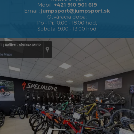
Mobil:
+421 910 901 619
Email:
jumpsport@jumpsport.sk
Otváracia doba:
Po - Pi: 10:00 - 18:00 hod,
Sobota: 9:00 - 13:00 hod