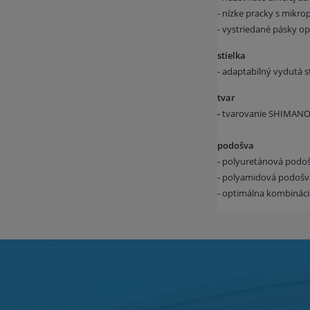
- nízke pracky s mikr
- vystriedané pásky o
stielka
- adaptabilný vydutá s
tvar
-
tvarovanie SHIMANO D
podošva
- polyuretánová podošv
- polyamidová podošv
- optimálna kombinác