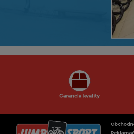
Garancia kvality
Obchodn
Reklamač