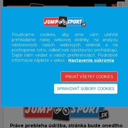
0
E-SHOP
CHYBA - HĽADANÁ STRÁNKA PRESUNUTÁ
Používame cookies, aby sme vám uľahčili
prehliadanie našej webovej stránky, na analýzu
UŽÍVATEĽSKÝ PANEL
návštevnosti našich webových stránok a na
pochopenie toho, odkiaľ naši návštevníci prichádzajú.
KATEGÓRIE
Dajte nám vedieť o vašich preferenciách. Podrobné
informácie nájdete v sekcii -
Nastavenie súkromia
HLAVNÉ MENU
VÝPREDAJ - VŠETKO
Práve prebieha údržba, stránka bude onedlho