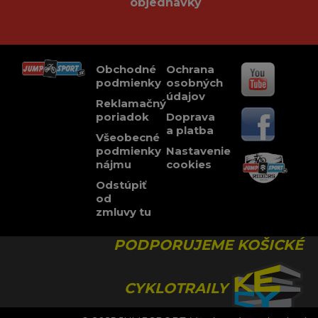
objednávky
Obchodné
Ochrana
podmienky
osobných
údajov
Reklamačný
poriadok
Doprava
a platba
Všeobecné
podmienky
Nastavenie
nájmu
cookies
Odstúpiť
od
zmluvy tu
PODPORUJEME KOŠICKÉ
CYKLOTRAILY