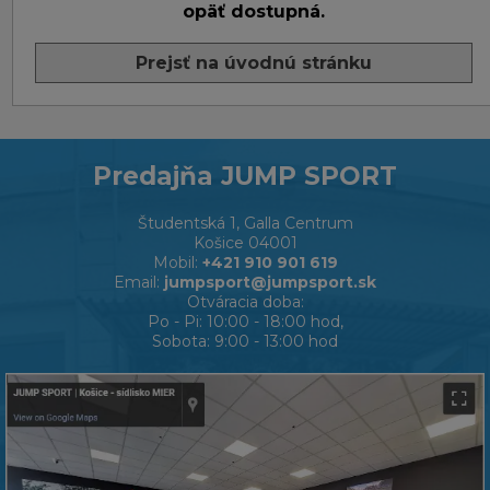
opäť dostupná.
Prejsť na úvodnú stránku
Predajňa JUMP SPORT
Študentská 1, Galla Centrum
Košice 04001
Mobil:
+421 910 901 619
Email:
jumpsport@jumpsport.sk
Otváracia doba:
Po - Pi: 10:00 - 18:00 hod,
Sobota: 9:00 - 13:00 hod