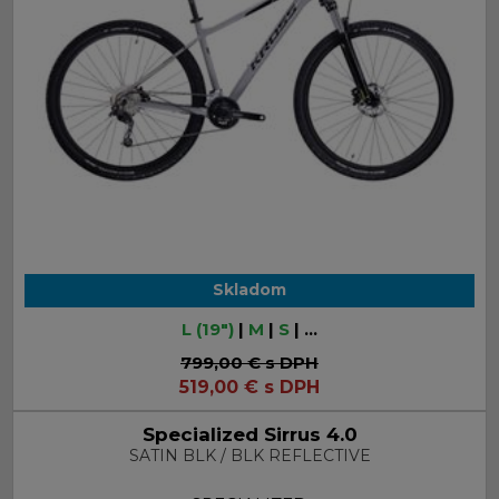
Skladom
L (19")
|
M
|
S
| ...
799,00 €
s DPH
519,00
€
s DPH
Specialized Sirrus 4.0
SATIN BLK / BLK REFLECTIVE