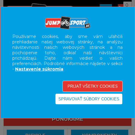
0
UŽÍVATEĽSKÝ PANEL
Používame cookies, aby sme vám uľahčili
prehliadanie našej webovej stránky, na analýzu
KATEGÓRIE
návštevnosti našich webových stránok a na
pochopenie toho, odkiaľ naši návštevníci
HLAVNÉ MENU
prichádzajú. Dajte nám vedieť o vašich
preferenciách. Podrobné informácie nájdete v sekcii
VÝPREDAJ - VŠETKO
-
Nastavenie súkromia
PONÚKAME