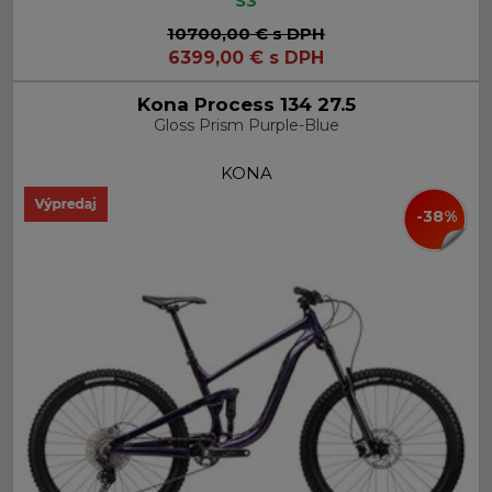
S3
10700,00 €
s DPH
6399,00
€
s DPH
Kona Process 134 27.5
Gloss Prism Purple-Blue
KONA
-38%