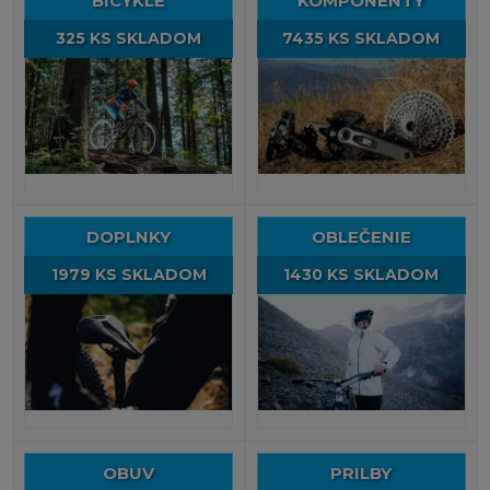
BICYKLE
KOMPONENTY
325 KS SKLADOM
7435 KS SKLADOM
DOPLNKY
OBLEČENIE
1979 KS SKLADOM
1430 KS SKLADOM
OBUV
PRILBY