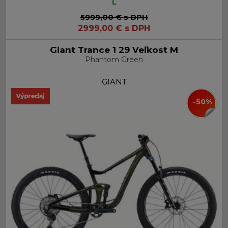
L
5999,00 €
s DPH
2999,00
€
s DPH
Giant Trance 1 29 Veľkost M
Phantom Green
GIANT
-50%