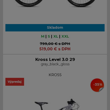
Skladom
M
|
S
|
XL
|
XXL
799,00 €
s DPH
519,00
€
s DPH
Kross Level 3.0 29
gray_black_gloss
KROSS
-35%