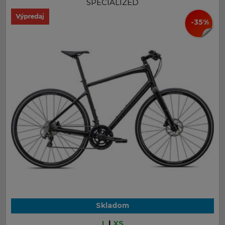
SPECIALIZED
-35%
Skladom
L
|
XS