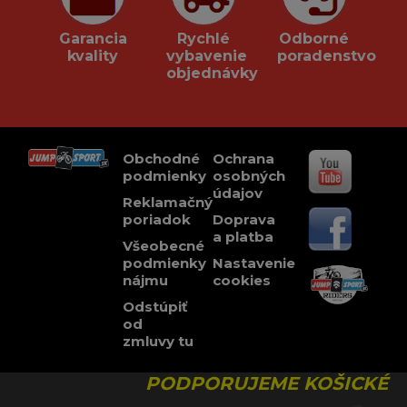
Garancia
Rychlé
Odborné
kvality
vybavenie
poradenstvo
objednávky
Obchodné
Ochrana
podmienky
osobných
údajov
Reklamačný
poriadok
Doprava
a platba
Všeobecné
podmienky
Nastavenie
nájmu
cookies
Odstúpiť
od
zmluvy tu
PODPORUJEME KOŠICKÉ