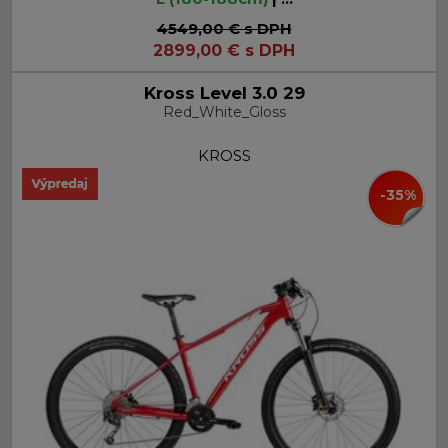
4549,00 €
s DPH
2899,00
€
s DPH
Kross Level 3.0 29
Red_White_Gloss
KROSS
-35%