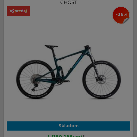
GHOST
-36%
Skladom
L (180-188cm)
| ...