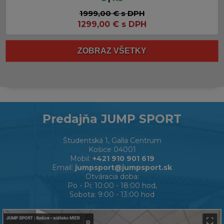
1999,00 €
s DPH
1299,00
€
s DPH
Predajňa JUMP SPORT
Študentská 1, Galla Centrum
Košice 04001
Mobil:
+421 910 901 619
Email:
jumpsport@jumpsport.sk
Otváracia doba:
Po - Pi: 10:00 - 18:00 hod,
Sobota: 9:00 - 13:00 hod