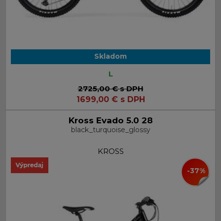
Skladom
L
2725,00 €
s DPH
1699,00
€
s DPH
Kross Evado 5.0 28
black_turquoise_glossy
KROSS
-37%